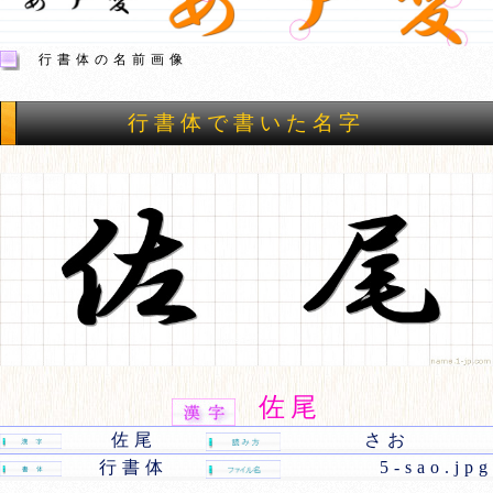
行書体の名前画像
行書体で書いた名字
佐尾
佐尾
さお
行書体
5-sao.jpg