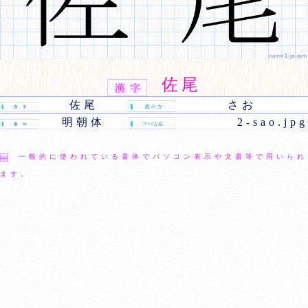
佐尾
佐尾
さお
明朝体
2-sao.jpg
一般的に使われている書体でパソコン表示や文書等で用いられ
ます。