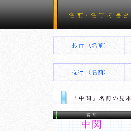
「中関」名前の見
名前
中関