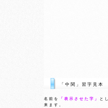
「中関」習字見本
名前を
「表示させた字」
と
来ます。