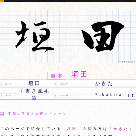
垣田
垣田
かきた
手書き風毛
3-kakita.jpg
筆
毛筆の手書き表現をイメージ。
このページで紹介している「
垣田
」の読み方は「
かきた
」