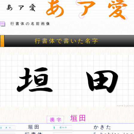
行書体の名前画像
行書体で書いた名字
垣田
垣田
かきた