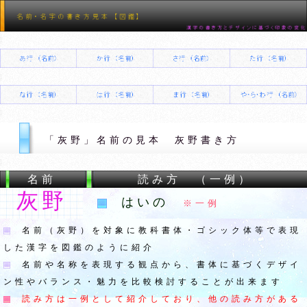
「灰野」名前の見本 灰野書き方
名前
読み方 （一例）
灰野
はいの
※一例
名前（灰野）を対象に教科書体・ゴシック体等で表現
した漢字を図鑑のように紹介
名前や名称を表現する観点から、書体に基づくデザイ
ン性やバランス・魅力を比較検討することが出来ます
読み方は一例として紹介しており、他の読み方がある