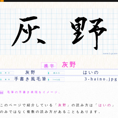
灰野
灰野
はいの
手書き風毛筆
3-haino.jpg
毛筆の手書き表現をイメージ。
このページで紹介している「
灰野
」の読み方は「
はいの
」
のみではなく複数の読み方があることもあります。