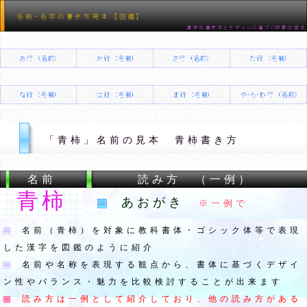
「青柿」名前の見本 青柿書き方
名前
読み方 （一例）
青柿
あおがき
※一例で
名前（青柿）を対象に教科書体・ゴシック体等で表現
した漢字を図鑑のように紹介
名前や名称を表現する観点から、書体に基づくデザイ
ン性やバランス・魅力を比較検討することが出来ます
読み方は一例として紹介しており、他の読み方がある