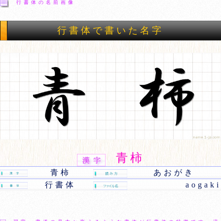
行書体の名前画像
行書体で書いた名字
青柿
青柿
あおがき
行書体
aogaki