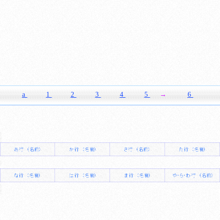
a
1
2
3
4
5
→
6